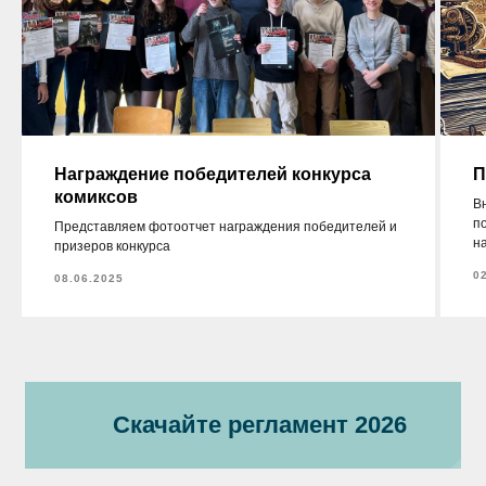
Награждение победителей конкурса
П
комиксов
В
п
Представляем фотоотчет награждения победителей и
н
призеров конкурса
0
08.06.2025
Скачайте регламент 2026